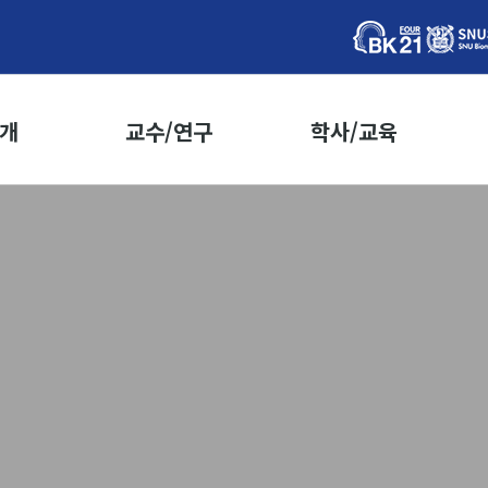
개
교수/연구
학사/교육
인사말
교수소개
학사안내
학사일정
표
우수논문
등록/학적
사
연도별 연구업적
수강신청
지도교수선정
학위이수요건
장
학위논문제출
황
개설교과목
락처
전공별교과목
전체교과목
교과목군에 따른 강좌목록