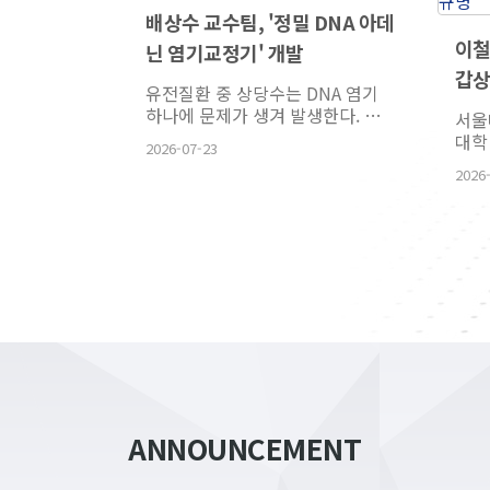
연합 대형
배상수 교수팀, '정밀 DNA 아데
이철
' 컨소시엄
닌 염기교정기' 개발
갑상
기자] 서울
유전질환 중 상당수는 DNA 염기
전 
학교실 석승
하나에 문제가 생겨 발생한다. 국내
서울
연합(EU)
연구팀이 잘못된 염기 하나만 선택
대학
2026-07-23
대형 연구과제
적으로 교정할 수 있는 '정밀 DNA
반복
2026
참여해...
아데닌 염기교정기'를 개발했다. ...
Q5
유전
하는
ANNOUNCEMENT