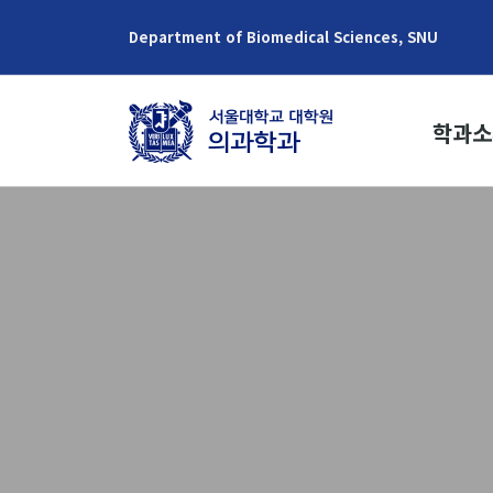
Department of Biomedical Sciences, SNU
학과소
학과장 
교육목
학과역
연혁
역대학과
학생현
위치/연