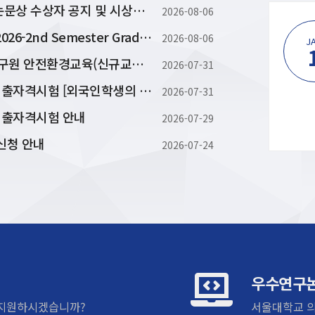
2026학년도 상반기 의과대학 대학원생 우수논문상 수상자 공지 및 시상식 안내
2026-08-06
[정기세미나] 2026-1 우수의과학
2026학년도 2학기 대학원연구생 등록 안내 (2026-2nd Semester Graduate-researc...
2026-08-06
JAN
J
자 초청 세미나(10주차)
1
2026년 2학기 대학원 신입생 및 신규 임용 연구원 안전환경교육(신규교육) 실시 안내
2026-07-31
Mapping Cancer Complexity with
[중요] 2026학년도 2학기 석․박사 학위논문제출자격시험 [외국인학생의 한국어시험] 실시 계획
High-Resolution Proteomics
2026-07-31
박종배
문제출자격시험 안내
2026-07-29
2026. 5. 14.(목) 11:00
신청 안내
2026-07-24
우수연구
 지원하시겠습니까?
서울대학교 