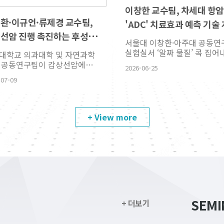
이창한 교수팀, 차세대 항
환·이규언·류제경 교수팀,
'ADC' 치료효과 예측 기술
선암 진행 촉진하는 후성유
서울대 이창한·아주대 공동연
조절 원리 규명
실험실서 ‘알짜 물질’ 콕 집어
대학교 의과대학 및 자연과학
내 연구진이 차세대 항암제로
 공동연구팀이 갑상선암에서
2026-06-25
받는 ‘항체-약물접합체(ADC)&r
적으로 발견되는 EZH1
-07-09
71R 돌연변이가 암세포의 후성
체를 재편해 종양 성장을 촉진
 새로운 분자 기전을...
+ View more
SEMI
+ 더보기