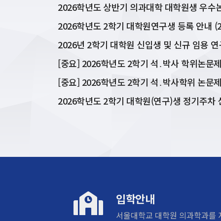
[정기세미나] 2026-1 우수의과학
JAN
자 초청 세미나(11주차)
1
Functional genomics approaches to
decoding extracellular interactions,
from microbiology to endocrinology
이헌상
[중요] 2026학년도 2학기 석․박사학위 논
2026. 5. 21.(목) 11:00
2026학년도 2학기 대학원(연구)생 정기주차 
입학안내
서울대학교 대학원 의과학과를