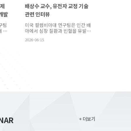
암제
배상수 교수, 유전자 교정 기술
박상민 교수
 개발
관련 인터뷰
중과 심혈관
석
구팀
미국 컬럼비아대 연구팀은 인간 배
도시공원 면
내 국
아에서 심장 질환과 빈혈을 유발하
의 심혈관질
 주목
는 유전자를 교정하는 데 성공하고
모두 낮아진
2026-06-15
2026-06-12
...
이달 1일 논문 사전공개 사이트 ‘바
다. 서울대
이오아카이브’에 연구 결...
원 가정의학
시에 거주하는
NAR
+ 더보기