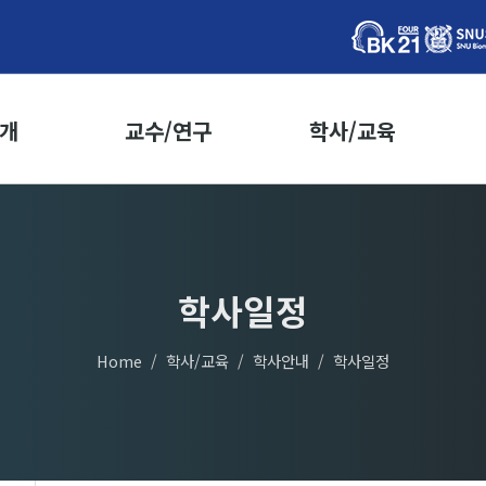
개
교수/연구
학사/교육
인사말
교수소개
학사안내
학사일정
표
우수논문
등록/학적
사
연도별 연구업적
수강신청
학사일정
지도교수선정
학위이수요건
장
Home
학사/교육
학사안내
학사일정
학위논문제출
황
개설교과목
락처
전공별교과목
전체교과목
교과목군에 따른 강좌목록