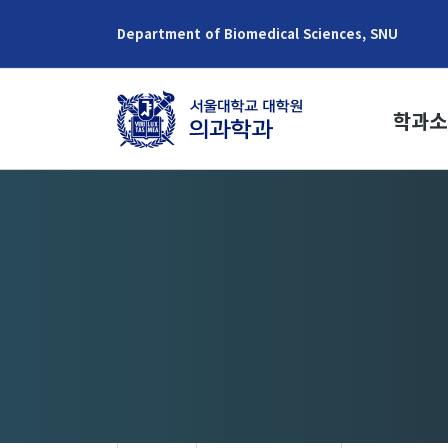
Department of Biomedical Sciences, SNU
학과소
학과장 
교육목
학과역
연혁
역대학과
학생현
위치/연