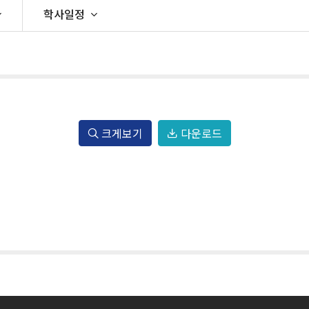
이학학위 취득 교과목
학사일정
대학원생활
장학제도
크게보기
다운로드