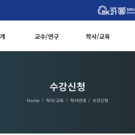
개
교수/연구
학사/교육
인사말
교수소개
학사안내
학사일정
표
우수논문
등록/학적
사
연도별 연구업적
수강신청
수강신청
지도교수선정
학위이수요건
장
Home
학사/교육
학사안내
수강신청
학위논문제출
황
개설교과목
락처
전공별교과목
전체교과목
교과목군에 따른 강좌목록