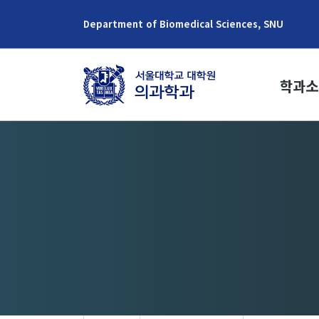
Department of Biomedical Sciences, SNU
학과소
학과장 
교육목
학과역
연혁
역대학과
학생현
위치/연