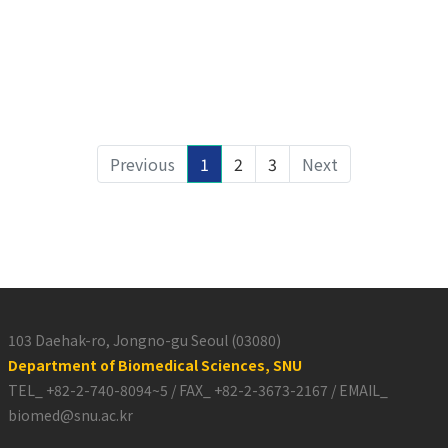
Previous
1
2
3
Next
103 Daehak-ro, Jongno-gu Seoul (03080)
Department of Biomedical Sciences, SNU
TEL_ +82-2-740-8094~5 / FAX_ +82-2-3673-2167 / EMAIL_
biomed@snu.ac.kr