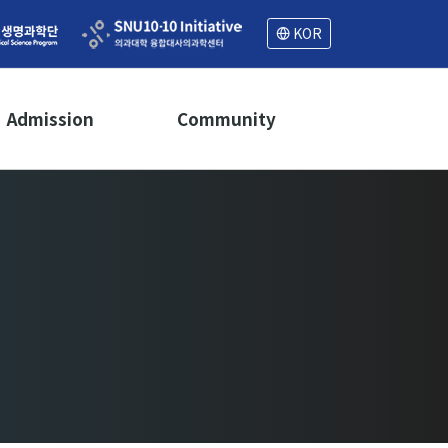
KOR
Admission
Community
Recruitment
Notice
Admissions FAQ
Seminar
News
Schedule
Careers
References