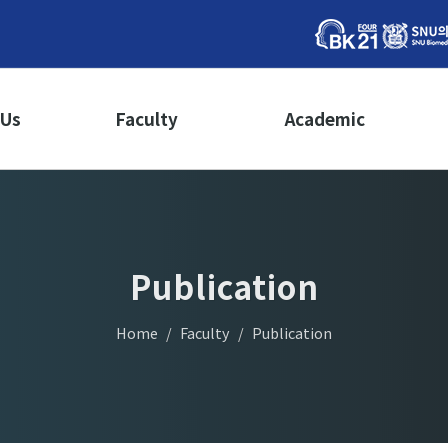
 Us
Faculty
Academic
from Chair
Faculty
School Affairs
 Students
Publication
Courses
Publication
Home
Faculty
Publication