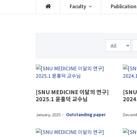
Faculty
Publication
[SNU MEDICINE 이달의 연구]
[SNU
2025.1 윤홍덕 교수님
202
January, 2025
Outstanding paper
Decemb
l